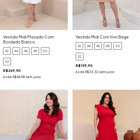
Vestido Midi Plissado Com
Vestido Midi Com Vivo Bege
Bordado Branco
42
44
46
48
50
42
44
46
48
50
52
52
R$199,90
R$269,90
6
x de
R$33,32
sem juros
6
x de
R$44,98
sem juros