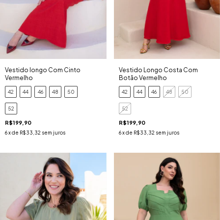
Vestido longo Com Cinto
Vestido Longo Costa Com
Vermelho
Botão Vermelho
42
44
46
48
50
42
44
46
48
50
52
52
R$199,90
R$199,90
6
x de
R$33,32
sem juros
6
x de
R$33,32
sem juros