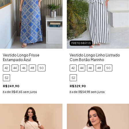
FRETE GRÁTIS
Vestido Longo Frisse
Vestido Longo Linho Listrado
Estampado Azul
Com Botão Marinho
42
44
46
48
50
42
44
46
48
50
52
52
R$249,90
R$329,90
6
x de
R$41,65
sem juros
6
x de
R$54,98
sem juros