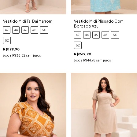
Vestido Midi Tai Dai Marrom
Vestido Midi Plissado Com
Bordado Azul
42
44
46
48
50
42
44
46
48
50
52
52
R$199,90
R$269,90
6
x de
R$33,32
sem juros
6
x de
R$44,98
sem juros