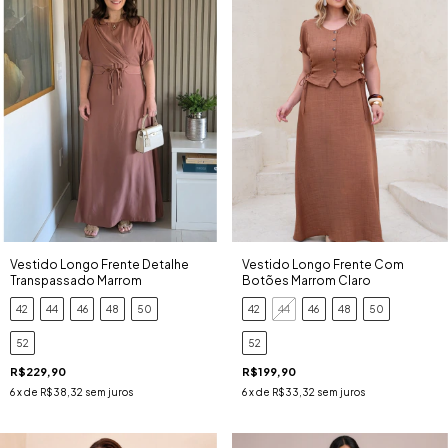
Vestido Longo Frente Detalhe
Vestido Longo Frente Com
Transpassado Marrom
Botões Marrom Claro
42
44
46
48
50
42
44
46
48
50
52
52
R$229,90
R$199,90
6
x de
R$38,32
sem juros
6
x de
R$33,32
sem juros