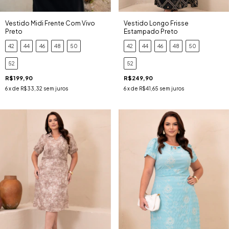
Vestido Midi Frente Com Vivo
Vestido Longo Frisse
Preto
Estampado Preto
42
44
46
48
50
42
44
46
48
50
52
52
R$199,90
R$249,90
6
x de
R$33,32
sem juros
6
x de
R$41,65
sem juros