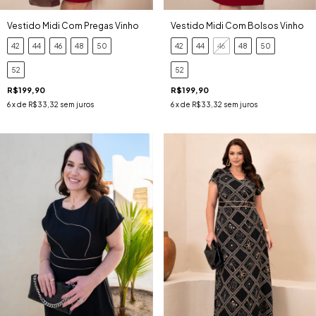
Vestido Midi Com Pregas Vinho
Vestido Midi Com Bolsos Vinho
42
44
46
48
50
42
44
46
48
50
52
52
R$199,90
R$199,90
6
x de
R$33,32
sem juros
6
x de
R$33,32
sem juros