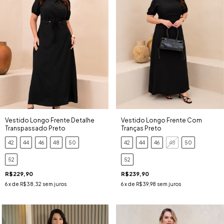
Vestido Longo Frente Detalhe
Vestido Longo Frente Com
Transpassado Preto
Tranças Preto
42
44
46
48
50
42
44
46
48
50
52
52
R$229,90
R$239,90
6
x de
R$38,32
sem juros
6
x de
R$39,98
sem juros