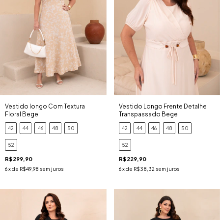
Vestido longo Com Textura
Vestido Longo Frente Detalhe
Floral Bege
Transpassado Bege
42
44
46
48
50
42
44
46
48
50
52
52
R$299,90
R$229,90
6
x de
R$49,98
sem juros
6
x de
R$38,32
sem juros