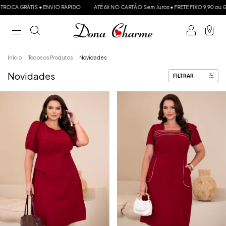
IS ● ENVIO RÀPIDO
ATÈ 6X NO CARTÂO Sem Juros ● FRETE FIXO 9,90 ou GRÁTIS a part
0
Início
.
Todos os Produtos
.
Novidades
Novidades
FILTRAR