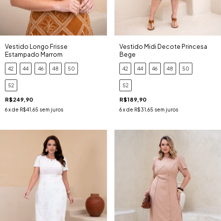
Vestido Longo Frisse
Vestido Midi Decote Princesa
Estampado Marrom
Bege
42
44
46
48
50
42
44
46
48
50
52
52
R$249,90
R$189,90
6
x de
R$41,65
sem juros
6
x de
R$31,65
sem juros