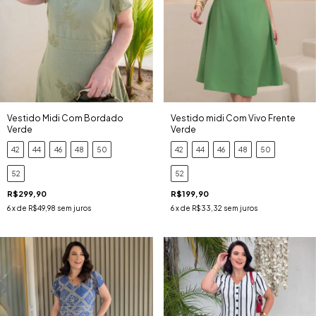
Vestido Midi Com Bordado
Vestido midi Com Vivo Frente
Verde
Verde
42
44
46
48
50
42
44
46
48
50
52
52
R$299,90
R$199,90
6
x de
R$49,98
sem juros
6
x de
R$33,32
sem juros