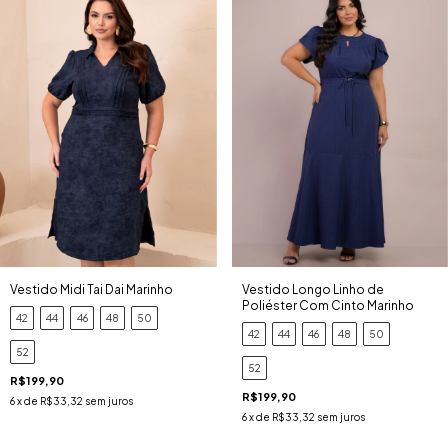
Vestido Midi Tai Dai Marinho
Vestido Longo Linho de
Poliéster Com Cinto Marinho
42
44
46
48
50
42
44
46
48
50
52
52
R$199,90
R$199,90
6
x de
R$33,32
sem juros
6
x de
R$33,32
sem juros