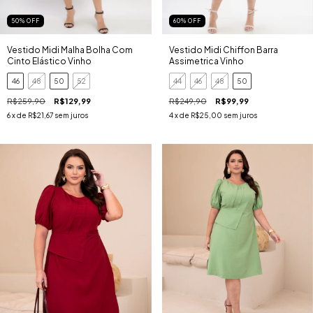
50
%
OFF
60
%
OFF
Vestido Midi Malha Bolha Com
Vestido Midi Chiffon Barra
Cinto Elástico Vinho
Assimetrica Vinho
46
48
50
52
44
46
48
50
R$259,90
R$129,99
R$249,90
R$99,99
6
x de
R$21,67
sem juros
4
x de
R$25,00
sem juros