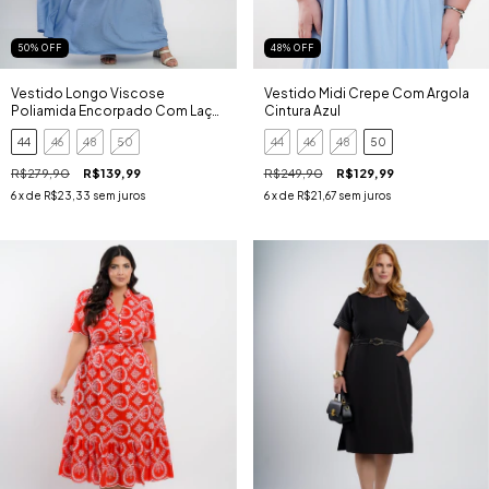
50
%
OFF
48
%
OFF
Vestido Longo Viscose
Vestido Midi Crepe Com Argola
Poliamida Encorpado Com Laço
Cintura Azul
Azul
44
46
48
50
44
46
48
50
R$279,90
R$139,99
R$249,90
R$129,99
6
x de
R$23,33
sem juros
6
x de
R$21,67
sem juros