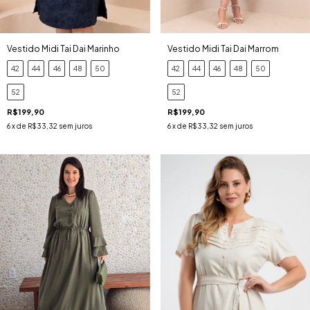
Vestido Midi Tai Dai Marinho
Vestido Midi Tai Dai Marrom
42
44
46
48
50
42
44
46
48
50
52
52
R$199,90
R$199,90
6
x de
R$33,32
sem juros
6
x de
R$33,32
sem juros