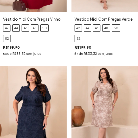
Vestido Midi Com Pregas Vinho
Vestido Midi Com Pregas Verde
42
44
46
48
50
42
44
46
48
50
52
52
R$199,90
R$199,90
6
x de
R$33,32
sem juros
6
x de
R$33,32
sem juros