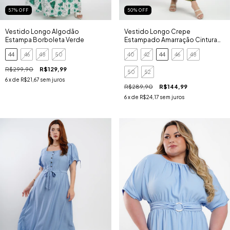
57
%
OFF
50
%
OFF
Vestido Longo Algodão
Vestido Longo Crepe
Estampa Borboleta Verde
Estampado Amarração Cintura
Verde
44
46
48
50
40
42
44
46
48
R$299,90
R$129,99
50
52
6
x de
R$21,67
sem juros
R$289,90
R$144,99
6
x de
R$24,17
sem juros