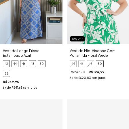
50
%
OFF
Vestido Longo Frisse
Vestido Midi Viscose Com
Estampado Azul
Poliamida Floral Verde
42
44
46
48
50
44
46
48
50
R$249,90
R$124,99
52
6
x de
R$20,83
sem juros
R$249,90
6
x de
R$41,65
sem juros