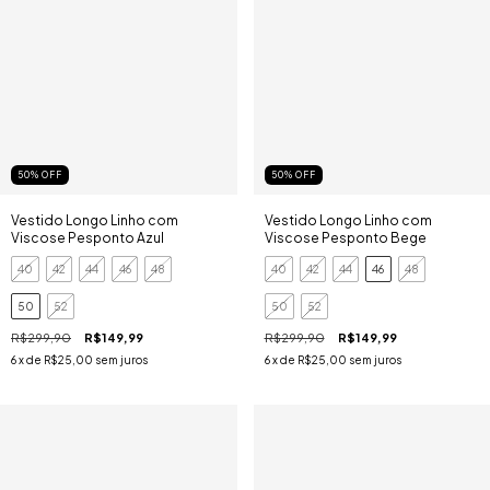
50
%
OFF
50
%
OFF
Vestido Longo Linho com
Vestido Longo Linho com
Viscose Pesponto Azul
Viscose Pesponto Bege
40
42
44
46
48
40
42
44
46
48
50
52
50
52
R$299,90
R$149,99
R$299,90
R$149,99
6
x de
R$25,00
sem juros
6
x de
R$25,00
sem juros