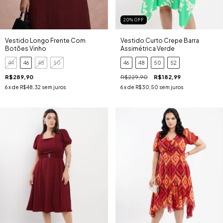
20
%
OFF
Vestido Longo Frente Com
Vestido Curto Crepe Barra
Botões Vinho
Assimétrica Verde
44
46
48
50
46
48
50
52
R$289,90
R$229,90
R$182,99
6
x de
R$48,32
sem juros
6
x de
R$30,50
sem juros