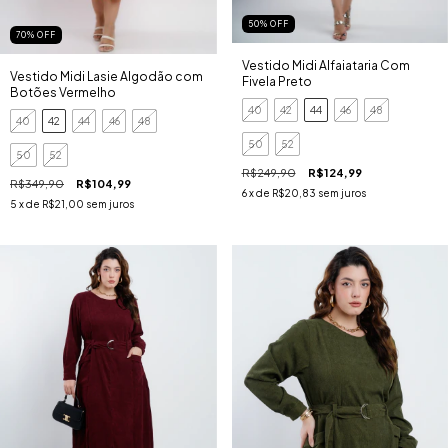
50
%
OFF
70
%
OFF
Vestido Midi Alfaiataria Com
Vestido Midi Lasie Algodão com
Fivela Preto
Botões Vermelho
40
42
44
46
48
40
42
44
46
48
50
52
50
52
R$249,90
R$124,99
R$349,90
R$104,99
6
x de
R$20,83
sem juros
5
x de
R$21,00
sem juros