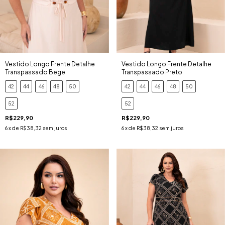
Vestido Longo Frente Detalhe
Vestido Longo Frente Detalhe
Transpassado Bege
Transpassado Preto
42
44
46
48
50
42
44
46
48
50
52
52
R$229,90
R$229,90
6
x de
R$38,32
sem juros
6
x de
R$38,32
sem juros