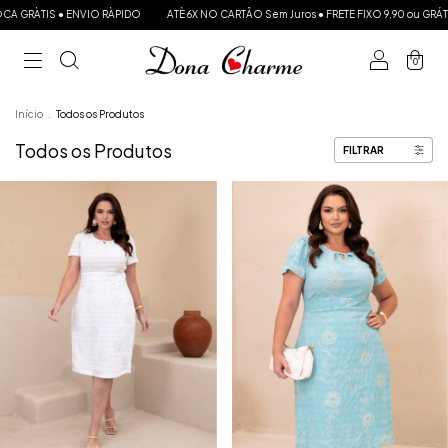
È 6X NO CARTÂO Sem Juros ● FRETE FIXO 9,90 ou GRÁTIS a partir de R$ 300 PARA TODO B
0
Início
.
Todos os Produtos
Todos os Produtos
FILTRAR