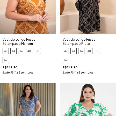
Vestido Longo Frisse
Vestido Longo Frisse
Estampado Marrom
Estampado Preto
42
44
46
48
50
42
44
46
48
50
52
52
R$249,90
R$249,90
6
x de
R$41,65
sem juros
6
x de
R$41,65
sem juros