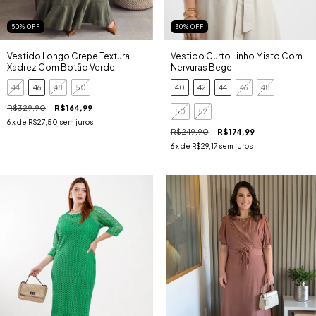
50
%
OFF
30
%
OFF
Vestido Longo Crepe Textura
Vestido Curto Linho Misto Com
Xadrez Com Botão Verde
Nervuras Bege
44
46
48
50
40
42
44
46
48
R$329,90
R$164,99
50
52
6
x de
R$27,50
sem juros
R$249,90
R$174,99
6
x de
R$29,17
sem juros