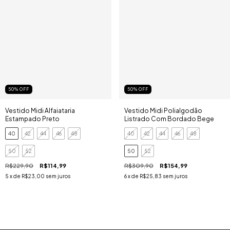
50
%
OFF
50
%
OFF
Vestido Midi Alfaiataria
Vestido Midi Polialgodão
Estampado Preto
Listrado Com Bordado Bege
40
42
44
46
48
40
42
44
46
48
50
52
50
52
R$229,90
R$114,99
R$309,90
R$154,99
5
x de
R$23,00
sem juros
6
x de
R$25,83
sem juros