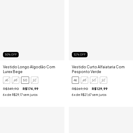
50
%
OFF
52
%
OFF
Vestido Longo Algodão Com
Vestido Curto Alfaiataria Com
Lurex Bege
Pesponto Verde
46
48
50
52
46
48
50
52
R$349,90
R$174,99
R$269,90
R$129,99
6
x de
R$29,17
sem juros
6
x de
R$21,67
sem juros