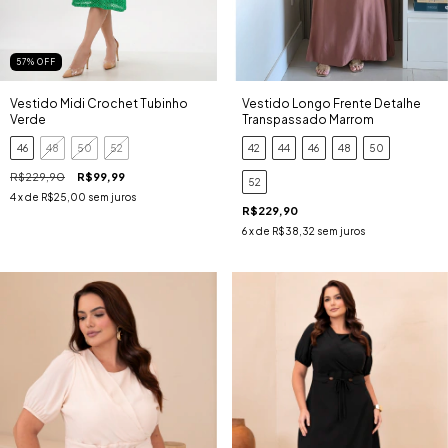
57
%
OFF
Vestido Midi Crochet Tubinho
Vestido Longo Frente Detalhe
Verde
Transpassado Marrom
46
48
50
52
42
44
46
48
50
R$229,90
R$99,99
52
4
x de
R$25,00
sem juros
R$229,90
6
x de
R$38,32
sem juros