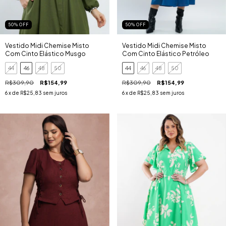
50
%
OFF
50
%
OFF
Vestido Midi Chemise Misto
Vestido Midi Chemise Misto
Com Cinto Elástico Musgo
Com Cinto Elástico Petróleo
44
46
48
50
44
46
48
50
R$309,90
R$154,99
R$309,90
R$154,99
6
x de
R$25,83
sem juros
6
x de
R$25,83
sem juros