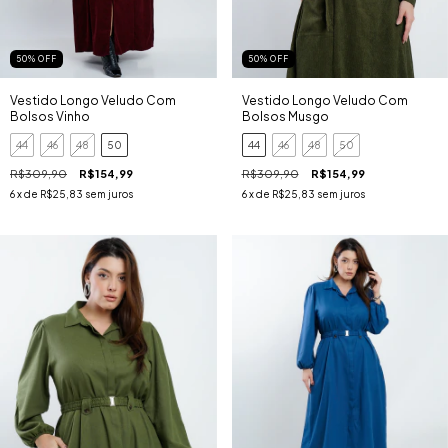
50
%
OFF
50
%
OFF
Vestido Longo Veludo Com
Vestido Longo Veludo Com
Bolsos Vinho
Bolsos Musgo
44
46
48
50
44
46
48
50
R$309,90
R$154,99
R$309,90
R$154,99
6
x de
R$25,83
sem juros
6
x de
R$25,83
sem juros