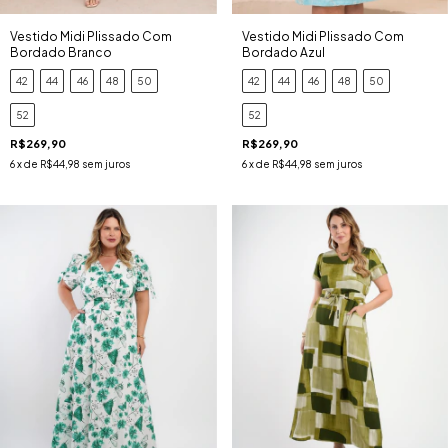
Vestido Midi Plissado Com
Vestido Midi Plissado Com
Bordado Branco
Bordado Azul
42
44
46
48
50
42
44
46
48
50
52
52
R$269,90
R$269,90
6
x de
R$44,98
sem juros
6
x de
R$44,98
sem juros