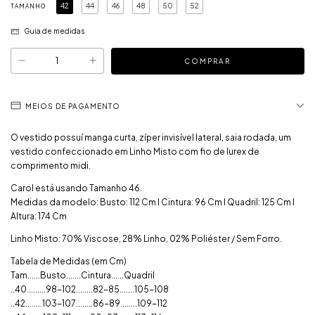
42
44
46
48
50
52
TAMANHO
Guia de medidas
MEIOS DE PAGAMENTO
O vestido possuí manga curta, zíper invisível lateral, saia rodada, um
vestido confeccionado em Linho Misto com fio de lurex de
comprimento midi.
Carol está usando Tamanho 46.
Medidas da modelo: Busto: 112 Cm I Cintura: 96 Cm I Quadril: 125 Cm I
Altura: 174 Cm
Linho Misto: 70% Viscose, 28% Linho, 02% Poliéster / Sem Forro.
Tabela de Medidas (em Cm)
Tam......Busto.......Cintura......Quadril
..40.........98-102........82-85.......105-108
..42........103-107........86-89........109-112