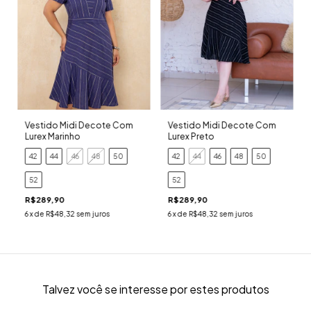
Vestido Midi Decote Com
Vestido Midi Decote Com
Lurex Marinho
Lurex Preto
42
44
46
48
50
42
44
46
48
50
52
52
R$289,90
R$289,90
6
x de
R$48,32
sem juros
6
x de
R$48,32
sem juros
Talvez você se interesse por estes produtos