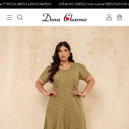
 TROCA GRÀTIS ● ENVIO RÀPIDO
ATÈ 6X NO CARTÂO Sem Juros ● FRETE FIXO 9,90 ou GR
0