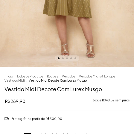
Início
.
Todos os Produtos
.
Roupas
.
Vestidos
.
Vestidos Midis & Longos
.
Vestidos Midi
.
Vestido Midi Decote Com Lurex Musgo
Vestido Midi Decote Com Lurex Musgo
R$289,90
6
x de
R$48,32
sem juros
Frete grátis
a partir de
R$300,00