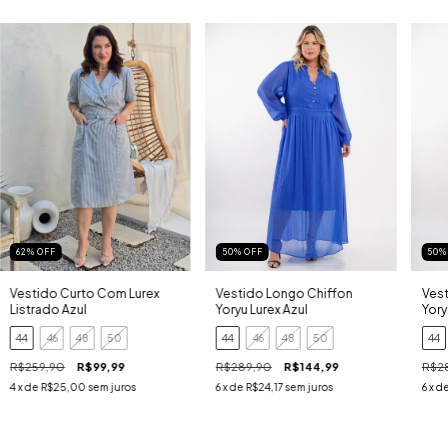
62
%
OFF
50
%
OFF
50
Vestido Curto Com Lurex
Vestido Longo Chiffon
Vest
Listrado Azul
Yoryu Lurex Azul
Yory
44
46
48
50
44
46
48
50
44
R$259,90
R$99,99
R$289,90
R$144,99
R$2
4
x de
R$25,00
sem juros
6
x de
R$24,17
sem juros
6
x d