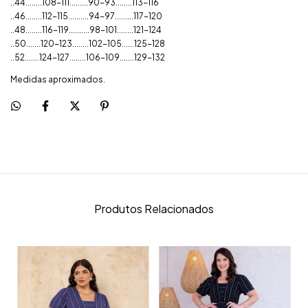
..44........108-111.........90-93........113-116
..46........112-115..........94-97.........117-120
..48........116-119..........98-101........121-124
..50.......120-123........102-105......125-128
..52.......124-127........106-109.......129-132
Medidas aproximados.
Produtos Relacionados