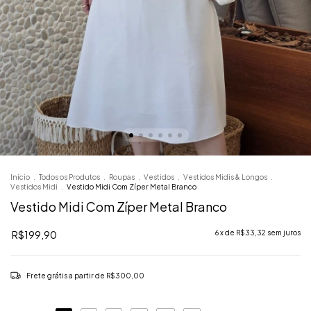
Início
.
Todos os Produtos
.
Roupas
.
Vestidos
.
Vestidos Midis & Longos
.
Vestidos Midi
.
Vestido Midi Com Zíper Metal Branco
Vestido Midi Com Zíper Metal Branco
R$199,90
6
x de
R$33,32
sem juros
Frete grátis
a partir de
R$300,00