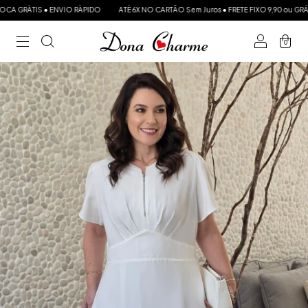
ÀTIS ● ENVIO RÀPIDO
ATÈ 6X NO CARTÂO Sem Juros ● FRETE FIXO 9,90 ou GRÁTIS a pa
0