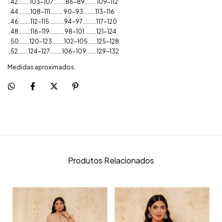
..42........103-107........86-89........109-112
..44........108-111.........90-93........113-116
..46........112-115..........94-97.........117-120
..48........116-119..........98-101........121-124
..50.......120-123........102-105......125-128
..52.......124-127........106-109.......129-132
Medidas aproximados.
Produtos Relacionados