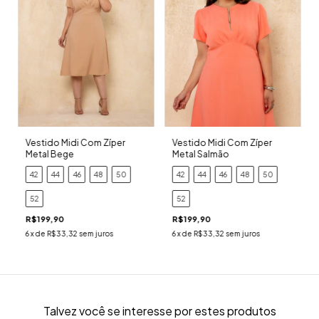
Vestido Midi Com Zíper
Vestido Midi Com Zíper
Metal Bege
Metal Salmão
42
44
46
48
50
42
44
46
48
50
52
52
R$199,90
R$199,90
6
x de
R$33,32
sem juros
6
x de
R$33,32
sem juros
Talvez você se interesse por estes produtos