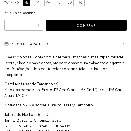
42
44
46
48
50
52
TAMANHO
Guia de medidas
MEIOS DE PAGAMENTO
O vestido possuí gola com zíper metal, mangas curtas, zíper invisível
lateral, elástico nas costas, proporcionando um caimento elegante e
confortável,Vestido confeccionado em alfaiataria liso com
pesponto.
Carol está usando Tamanho 46.
Medidas da modelo: Busto: 112 Cm I Cintura: 96 Cm I Quadril: 125 Cm I
Altura: 174 Cm
Alfaiataria: 92% Viscose, 08%Poliester / Sem forro.
Tabela de Medidas (em Cm)
Tam......Busto.......Cintura......Quadril
..40.........98-102........82-85.......105-108